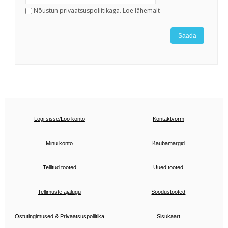
Nõustun privaatsuspoliitikaga.
Loe lähemalt
Saada
Logi sisse/Loo konto
Kontaktvorm
Minu konto
Kaubamärgid
Tellitud tooted
Uued tooted
Tellimuste ajalugu
Soodustooted
Ostutingimused
&
Privaatsuspoliitika
Sisukaart