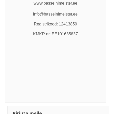
www.basseinimeister.ee
info@basseinimeister.ee
Registrikood: 12413859
KMKR nr: EE101635837
Kirjuta meile