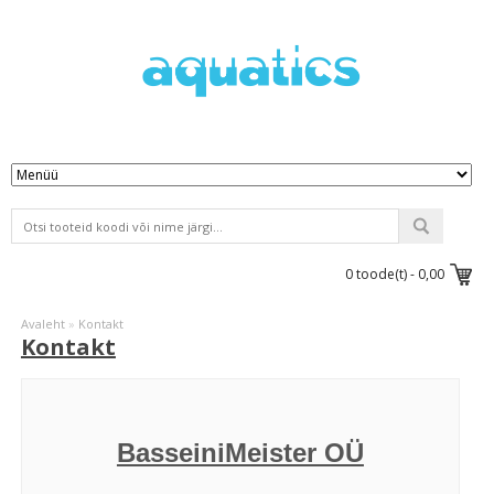
0
toode(t) -
0,00
Avaleht
»
Kontakt
Kontakt
BasseiniMeister OÜ